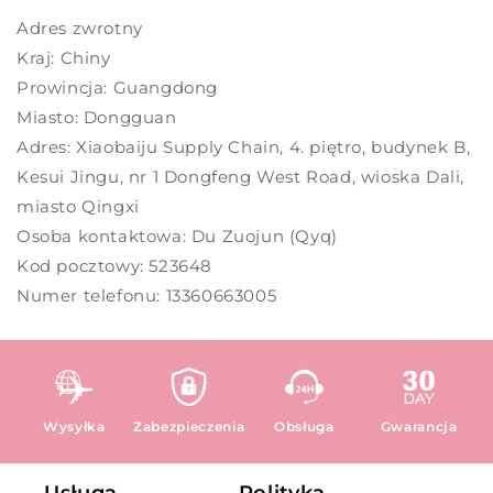
Adres zwrotny
Kraj: Chiny
Prowincja: Guangdong
Miasto: Dongguan
Adres: Xiaobaiju Supply Chain, 4. piętro, budynek B,
Kesui Jingu, nr 1 Dongfeng West Road, wioska Dali,
miasto Qingxi
Osoba kontaktowa: Du Zuojun (Qyq)
Kod pocztowy: 523648
Numer telefonu: 13360663005
Wysyłka
Zabezpieczenia
Obsługa
Gwarancja
Usługa
Polityka