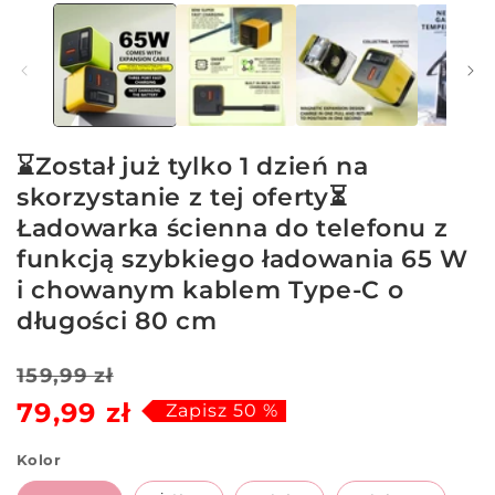
⌛Został już tylko 1 dzień na
skorzystanie z tej oferty⏳
Ładowarka ścienna do telefonu z
funkcją szybkiego ładowania 65 W
i chowanym kablem Type-C o
długości 80 cm
Cena
Cena
159,99 zł
79,99 zł
regularna
sprzedaży
Zapisz 50 %
Kolor