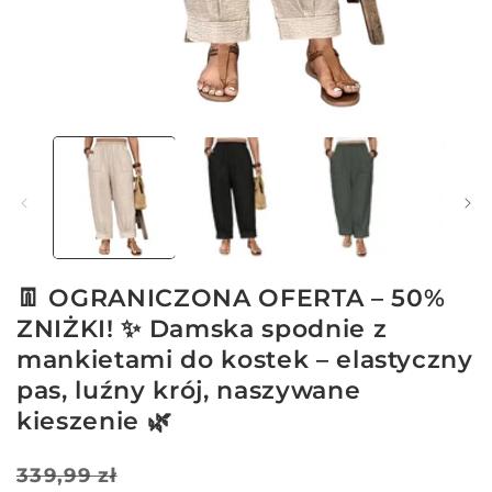
Otwórz
multimedia
1
w
oknie
modalnym
👖 OGRANICZONA OFERTA – 50%
ZNIŻKI! ✨ Damska spodnie z
mankietami do kostek – elastyczny
pas, luźny krój, naszywane
kieszenie 🌿
Cena
Cena
339,99 zł