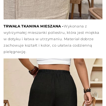
TRWAŁA TKANINA MIESZANA -
Wykonana z
wytrzymałej mieszanki poliestru, która jest miękka
w dotyku i łatwa w utrzymaniu. Materiał dobrze
zachowuje kształt i kolor, co ułatwia codzienną
pielęgnację.