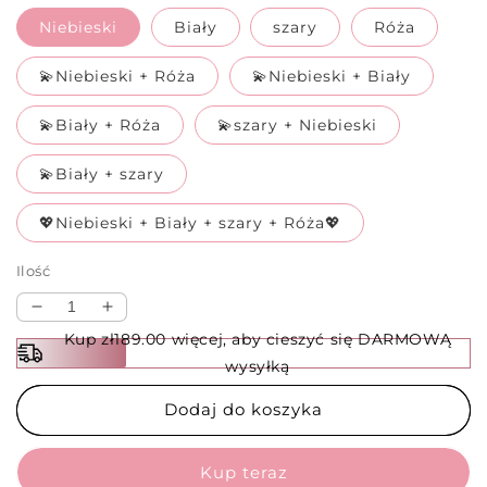
Niebieski
Biały
szary
Róża
💫Niebieski + Róża
💫Niebieski + Biały
💫Biały + Róża
💫szary + Niebieski
💫Biały + szary
💖Niebieski + Biały + szary + Róża💖
Ilość
Zmniejsz
Zwiększ
ilość
ilość
Kup zł189.00 więcej, aby cieszyć się DARMOWĄ
dla
dla
wysyłką
✨
✨
Zajączek
Zajączek
Dodaj do koszyka
Wielkanocny
Wielkanocny
z
z
Ciepłą
Ciepłą