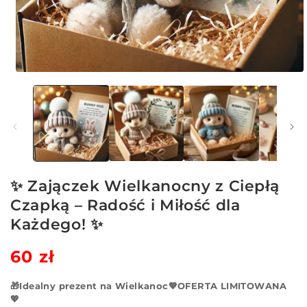
Otwórz
multimedia
1
w
oknie
modalnym
✨ Zajączek Wielkanocny z Ciepłą
Czapką – Radość i Miłość dla
Każdego! ✨
Cena
60 zł
Cena
regularna
sprzedaży
🎁Idealny prezent na Wielkanoc💖OFERTA LIMITOWANA
💖