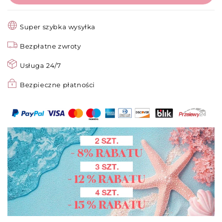
Czapką
Czapką
–
–
Radość
Radość
Super szybka wysyłka
i
i
Miłość
Bezpłatne zwroty
Miłość
dla
dla
Usługa 24/7
Każdego!
Każdego!
✨
✨
Bezpieczne płatności