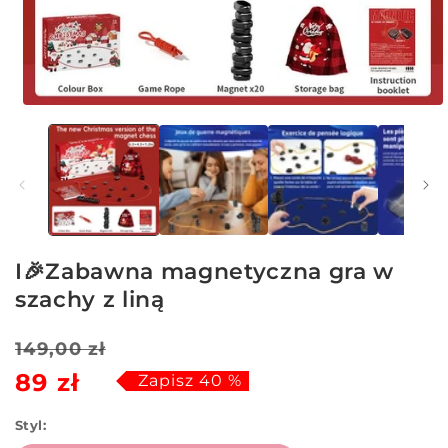
Otwórz
multimedia
1
w
oknie
modalnym
I🎉Zabawna magnetyczna gra w
szachy z liną
Cena
Cena
149,00 zł
89 zł
regularna
sprzedaży
Zapisz 40 %
Styl: