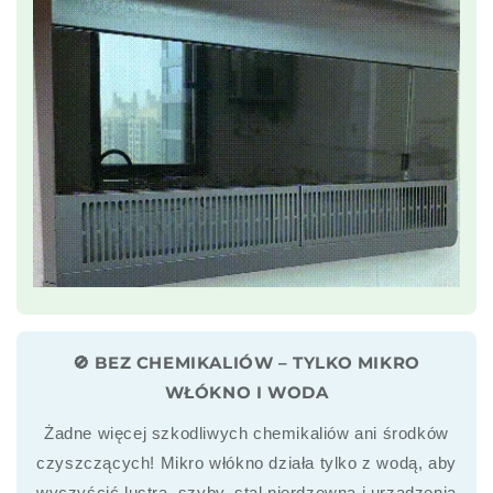
🚫 BEZ CHEMIKALIÓW – TYLKO MIKRO
WŁÓKNO I WODA
Żadne więcej szkodliwych chemikaliów ani środków
czyszczących! Mikro włókno działa tylko z wodą, aby
wyczyścić lustra, szyby, stal nierdzewną i urządzenia