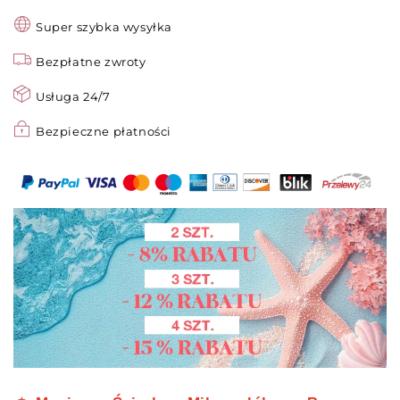
smug
smug
Super szybka wysyłka
i
i
chemikaliów
chemikaliów
Bezpłatne zwroty
do
do
wszystkich
wszystkich
Usługa 24/7
twardych
twardych
powierzchni!
powierzchni!
Bezpieczne płatności
🧽
🧽