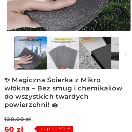
Otwórz
multimedia
1
w
oknie
modalnym
✨ Magiczna Ścierka z Mikro
włókna – Bez smug i chemikaliów
do wszystkich twardych
powierzchni! 🧽
Cena
Cena
120,00 zł
60 zł
regularna
sprzedaży
Zapisz 50 %