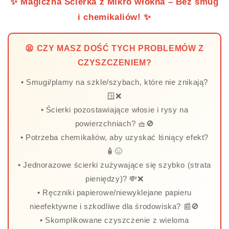
✨ Magiczna Ścierka z Mikro włókna – Bez smug
i chemikaliów! ✨
😫 CZY MASZ DOŚĆ TYCH PROBLEMÓW Z
CZYSZCZENIEM?
• Smugi/plamy na szkle/szybach, które nie znikają?
🪟❌
• Ścierki pozostawiające włosie i rysy na
powierzchniach? 🧺🚫
• Potrzeba chemikaliów, aby uzyskać lśniący efekt?
🧴😣
• Jednorazowe ścierki zużywające się szybko (strata
pieniędzy)? 💸❌
• Ręczniki papierowe/niewyklejane papieru
nieefektywne i szkodliwe dla środowiska? 📰🚫
• Skomplikowane czyszczenie z wieloma