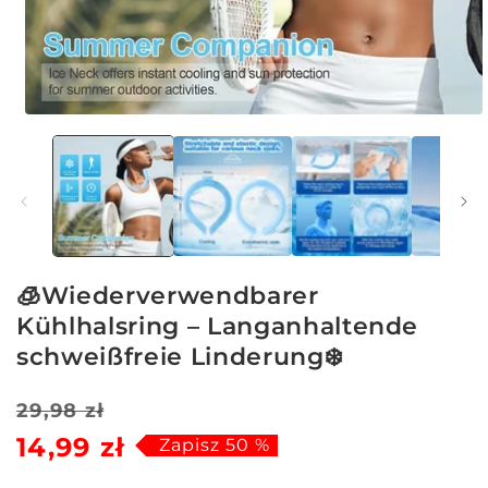
Otwórz
multimedia
1
w
oknie
modalnym
🧊Wiederverwendbarer
Kühlhalsring – Langanhaltende
schweißfreie Linderung❄️
Cena
Cena
29,98 zł
14,99 zł
regularna
sprzedaży
Zapisz 50 %