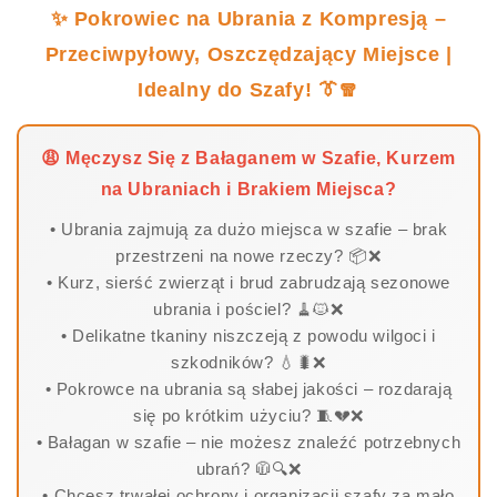
✨ Pokrowiec na Ubrania z Kompresją –
Przeciwpyłowy, Oszczędzający Miejsce |
Idealny do Szafy! 👔🧣
😩 Męczysz Się z Bałaganem w Szafie, Kurzem
na Ubraniach i Brakiem Miejsca?
• Ubrania zajmują za dużo miejsca w szafie – brak
przestrzeni na nowe rzeczy? 📦❌
• Kurz, sierść zwierząt i brud zabrudzają sezonowe
ubrania i pościel? 🧹🐱❌
• Delikatne tkaniny niszczeją z powodu wilgoci i
szkodników? 💧🐛❌
• Pokrowce na ubrania są słabej jakości – rozdarają
się po krótkim użyciu? 🧵💔❌
• Bałagan w szafie – nie możesz znaleźć potrzebnych
ubrań? 🧥🔍❌
• Chcesz trwałej ochrony i organizacji szafy za mało