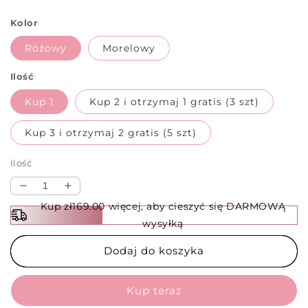
Kolor
Różowy
Morelowy
Ilość
Kup 1
Kup 2 i otrzymaj 1 gratis (3 szt)
Kup 3 i otrzymaj 2 gratis (5 szt)
Ilość
Zmniejsz
Zwiększ
ilość
ilość
Kup zł169.00 więcej, aby cieszyć się DARMOWĄ
dla
dla
wysyłką
✨
✨
Pokrowiec
Pokrowiec
Dodaj do koszyka
na
na
Ubrania
Ubrania
z
z
Kompresją
Kompresją