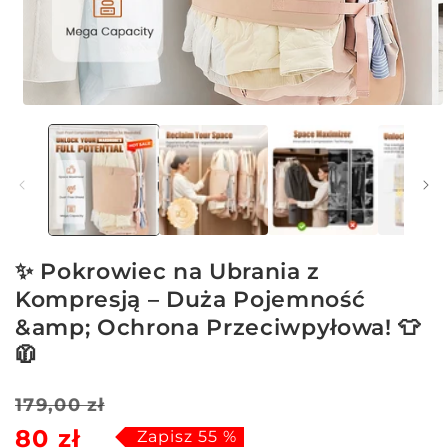
Otwórz
multimedia
1
w
oknie
modalnym
✨ Pokrowiec na Ubrania z
Kompresją – Duża Pojemność
&amp; Ochrona Przeciwpyłowa! 👕
🧥
Cena
Cena
179,00 zł
80 zł
regularna
sprzedaży
Zapisz 55 %