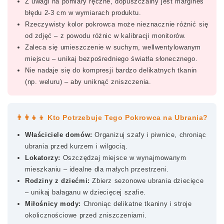
Z uwagi na pomiary ręczne, dopuszczalny jest margines
błędu 2-3 cm w wymiarach produktu.
Rzeczywisty kolor pokrowca może nieznacznie różnić się
od zdjęć – z powodu różnic w kalibracji monitorów.
Zaleca się umieszczenie w suchym, wellwentylowanym
miejscu – unikaj bezpośredniego światła słonecznego.
Nie nadaje się do kompresji bardzo delikatnych tkanin
(np. weluru) – aby uniknąć zniszczenia.
👨👩👧👦 Kto Potrzebuje Tego Pokrowca na Ubrania?
Właściciele domów:
Organizuj szafy i piwnice, chroniąc
ubrania przed kurzem i wilgocią.
Lokatorzy:
Oszczędzaj miejsce w wynajmowanym
mieszkaniu – idealne dla małych przestrzeni.
Rodziny z dziećmi:
Zbierz sezonowe ubrania dziecięce
– unikaj bałaganu w dziecięcej szafie.
Miłośnicy mody:
Chroniąc delikatne tkaniny i stroje
okolicznościowe przed zniszczeniami.