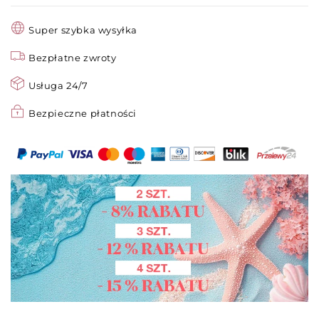
–
–
Duża
Duża
Super szybka wysyłka
Pojemność
Pojemność
&amp;
Bezpłatne zwroty
&amp;
Ochrona
Ochrona
Usługa 24/7
Przeciwpyłowa!
Przeciwpyłowa!
👕
👕
Bezpieczne płatności
🧥
🧥