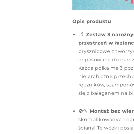
Opis produktu
🛁
Zestaw 3 narożny
przestrzeń w łazienc
prysznicowe z tworzy
dopasowane do narożn
Każda półka ma 3 poz
hierarchiczne
przecho
ręczników, szamponów
się z bałaganem na bl
🚫🔨
Montaż bez wier
skomplikowanych narz
ściany! Te wózki posi