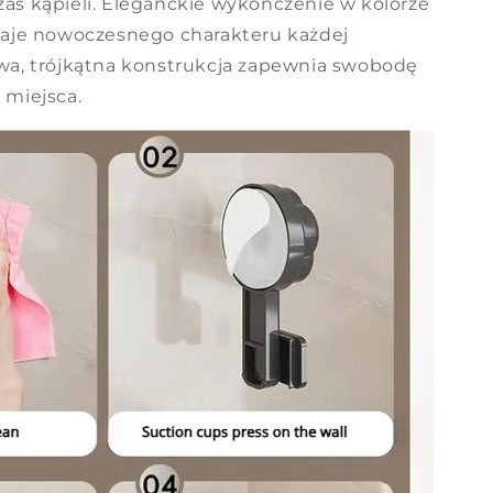
as kąpieli. Eleganckie wykończenie w kolorze
daje nowoczesnego charakteru każdej
wa, trójkątna konstrukcja zapewnia swobodę
 miejsca.