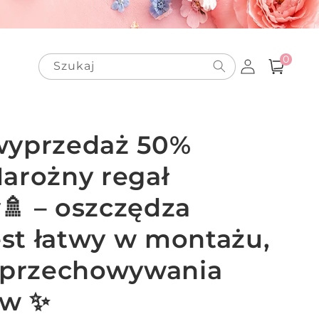
0
Zaloguj
pozycje(-
0
Szukaj
Koszyk
i)
się
 wyprzedaż 50%
Narożny regał
🚿 – oszczędza
jest łatwy w montażu,
o przechowywania
ów ✨