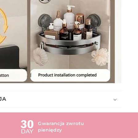
JA
Gwarancja zwrotu
pieniędzy