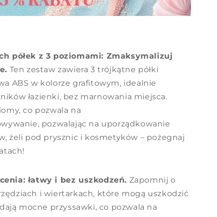
ch półek z 3 poziomami: Zmaksymalizuj
e.
Ten zestaw zawiera 3 trójkątne półki
wa ABS w kolorze grafitowym, idealnie
ików łazienki, bez marnowania miejsca.
iomy, co pozwala na
wywanie, pozwalając na uporządkowanie
, żeli pod prysznic i kosmetyków – pożegnaj
atach!
cenia: łatwy i bez uszkodzeń.
Zapomnij o
ędziach i wiertarkach, które mogą uszkodzić
adają mocne przyssawki, co pozwala na