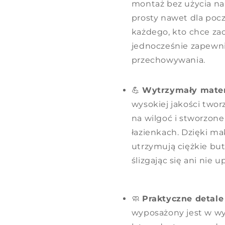
montaż bez użycia nar
prosty nawet dla poc
każdego, kto chce za
jednocześnie zapewni
przechowywania.
💪
Wytrzymały materi
wysokiej jakości two
na wilgoć i stworzon
łazienkach. Dzięki ma
utrzymują ciężkie bute
ślizgając się ani nie u
🧼
Praktyczne detale
wyposażony jest w wyg