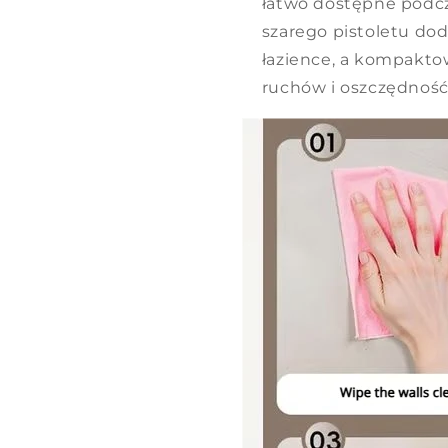
łatwo dostępne podcz
szarego pistoletu do
łazience, a kompakto
ruchów i oszczędność