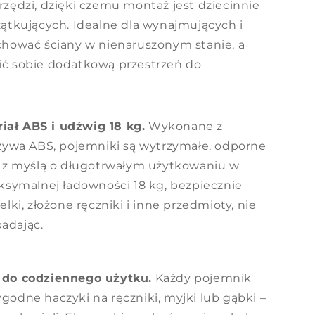
zędzi, dzięki czemu montaż jest dziecinnie
zątkujących. Idealne dla wynajmujących i
chować ściany w nienaruszonym stanie, a
ć sobie dodatkową przestrzeń do
ał ABS i udźwig 18 kg.
Wykonane z
rzywa ABS, pojemniki są wytrzymałe, odporne
e z myślą o długotrwałym użytkowaniu w
ksymalnej ładowności 18 kg, bezpiecznie
lki, złożone ręczniki i inne przedmioty, nie
padając.
 do codziennego użytku.
Każdy pojemnik
odne haczyki na ręczniki, myjki lub gąbki –