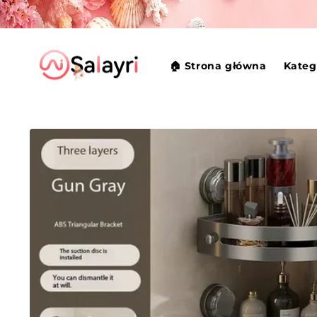
Przejdź
do
treści
🏠 Strona główna
Kateg
Pomiń,
aby
przejść do
informacji
o
produkcie