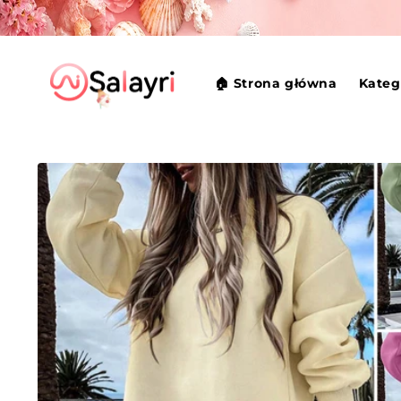
Przejdź
do
treści
🏠 Strona główna
Kateg
Pomiń,
aby
przejść do
informacji
o
produkcie