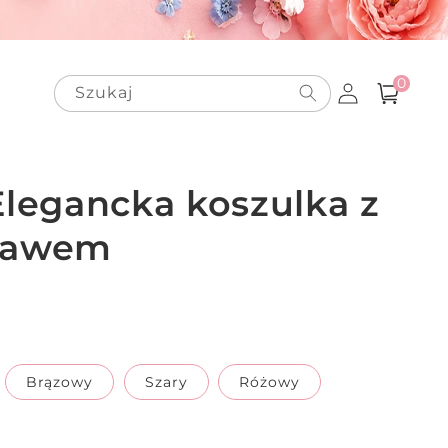
0
Zaloguj
pozycje(-
0
Szukaj
Koszyk
i)
się
legancka koszulka z
kawem
Brązowy
Szary
Różowy