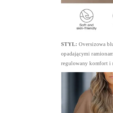
STYL:
Oversizowa bl
opadającymi ramionami
regulowany komfort i 