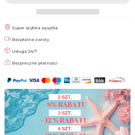
z
z
wbudowanym
wbudowanym
grzebieniem
grzebieniem
Super szybka wysyłka
Bezpłatne zwroty
Usługa 24/7
Bezpieczne płatności