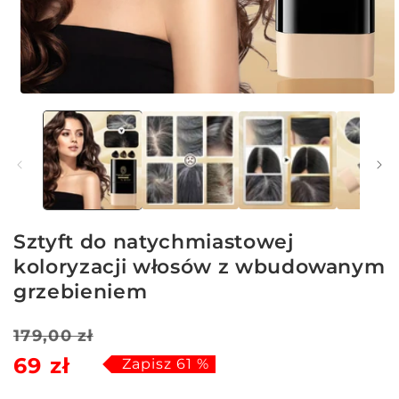
Otwórz
multimedia
1
w
oknie
modalnym
Sztyft do natychmiastowej
koloryzacji włosów z wbudowanym
grzebieniem
Cena
Cena
179,00 zł
69 zł
regularna
sprzedaży
Zapisz 61 %