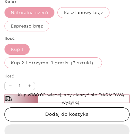
Kolor
Naturalna czerń
Kasztanowy brąz
Espresso brąz
Ilość
Kup 1
Kup 2 i otrzymaj 1 gratis（3 sztuki）
Ilość
Zmniejsz
Zwiększ
ilość
ilość
Kup zł180.00 więcej, aby cieszyć się DARMOWĄ
dla
dla
wysyłką
Sztyft
Sztyft
do
do
Dodaj do koszyka
natychmiastowej
natychmiastowej
koloryzacji
koloryzacji
włosów
włosów