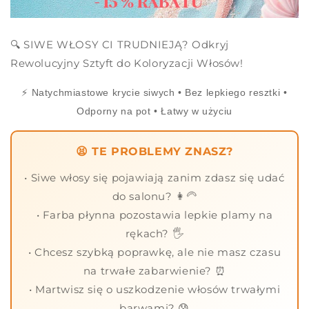
🔍 SIWE WŁOSY CI TRUDNIEJĄ? Odkryj
Rewolucyjny Sztyft do Koloryzacji Włosów!
⚡ Natychmiastowe krycie siwych • Bez lepkiego resztki •
Odporny na pot • Łatwy w użyciu
😫 TE PROBLEMY ZNASZ?
• Siwe włosy się pojawiają zanim zdasz się udać
do salonu? 👩🦳
• Farba płynna pozostawia lepkie plamy na
rękach? 🖐️
• Chcesz szybką poprawkę, ale nie masz czasu
na trwałe zabarwienie? ⏰
• Martwisz się o uszkodzenie włosów trwałymi
barwami? 😰