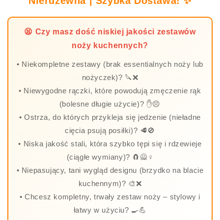
Nierdzewna | Szybka Dostawa! ✨
😫 Czy masz dość niskiej jakości zestawów
noży kuchennych?
• Niekompletne zestawy (brak essentialnych noży lub
nożyczek)? 🔪❌
• Niewygodne rączki, które powodują zmęczenie rąk
(bolesne długie użycie)? ✋😣
• Ostrza, do których przykleja się jedzenie (nieładne
cięcia psują posiłki)? 🥩🚫
• Niska jakość stali, która szybko tępi się i rdzewieje
(ciągłe wymiany)? 🧲🙅♀️
• Niepasujący, tani wygląd designu (brzydko na blacie
kuchennym)? 🎨❌
• Chcesz kompletny, trwały zestaw noży – stylowy i
łatwy w użyciu? 🍳💪