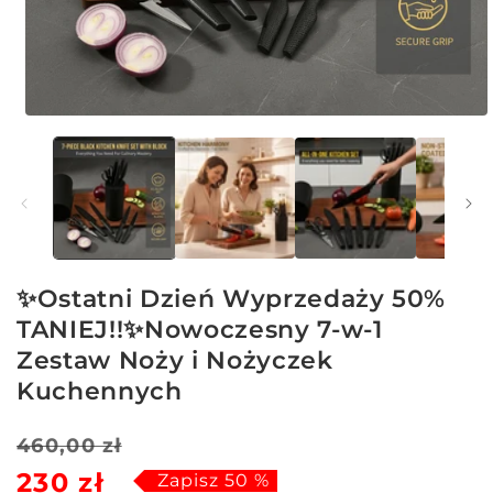
Otwórz
multimedia
1
w
oknie
modalnym
✨Ostatni Dzień Wyprzedaży 50%
TANIEJ!!✨Nowoczesny 7-w-1
Zestaw Noży i Nożyczek
Kuchennych
Cena
Cena
460,00 zł
230 zł
regularna
sprzedaży
Zapisz 50 %