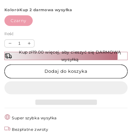
Kolor✈️Kup 2 darmowa wysyłka
Czarny
Ilość
Zmniejsz
Zwiększ
ilość
ilość
Kup zł19.00 więcej, aby cieszyć się DARMOWĄ
dla
dla
wysyłką
✨Ostatni
✨Ostatni
Dzień
Dzień
Dodaj do koszyka
Wyprzedaży
Wyprzedaży
50%
50%
TANIEJ!!
TANIEJ!!
✨Nowoczesny
✨Nowoczesny
7-
7-
w-
w-
1
1
Super szybka wysyłka
Zestaw
Zestaw
Noży
Noży
Bezpłatne zwroty