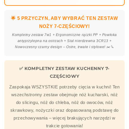
🌟 5 PRZYCZYN, ABY WYBRAĆ TEN ZESTAW
NOŻY 7-CZĘŚCIOWY!
Kompletny zestaw 7w1 + Ergonomiczne rączki PP + Powłoka
antyprzylepna na ostrzach + Stal nierdzewna 3CR13 +
Nowoczesny czarny design – Ostre, trwałe i stylowe! ✂️🔪
✅ KOMPLETNY ZESTAW KUCHENNY 7-
CZĘŚCIOWY
Zaspokaja WSZYSTKIE potrzeby cięcia w kuchni! Ten
wszechstronny zestaw obejmuje nóż kucharski, nóż
do slicingu, nóż do chleba, nóż do owoców, nóż
skrawkowy, nożyczki oraz dopasowaną podstawę do
przechowywania – więcej brakujących narzędzi w
trakcie gotowania!