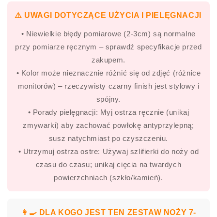
⚠️ UWAGI DOTYCZĄCE UŻYCIA I PIELĘGNACJI
• Niewielkie błędy pomiarowe (2-3cm) są normalne
przy pomiarze ręcznym – sprawdź specyfikacje przed
zakupem.
• Kolor może nieznacznie różnić się od zdjęć (różnice
monitorów) – rzeczywisty czarny finish jest stylowy i
spójny.
• Porady pielęgnacji: Myj ostrza ręcznie (unikaj
zmywarki) aby zachować powłokę antyprzylepną;
susz natychmiast po czyszczeniu.
• Utrzymuj ostrza ostre: Używaj szlifierki do noży od
czasu do czasu; unikaj cięcia na twardych
powierzchniach (szkło/kamień).
👩🍳 DLA KOGO JEST TEN ZESTAW NOŻY 7-