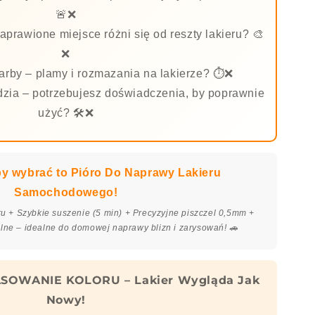
🚨❌
aprawione miejsce różni się od reszty lakieru? 🎨
❌
arby – plamy i rozmazania na lakierze? ⏱️❌
dzia – potrzebujesz doświadczenia, by poprawnie
użyć? 🛠️❌
by wybrać to Pióro Do Naprawy Lakieru
Samochodowego!
 + Szybkie suszenie (5 min) + Precyzyjne piszczel 0,5mm +
ne – idealne do domowej naprawy blizn i zarysowań! 🚗
SOWANIE KOLORU – Lakier Wygląda Jak
Nowy!