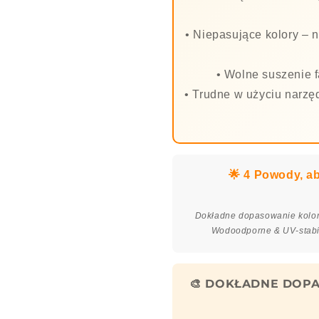
• Niepasujące kolory – n
• Wolne suszenie f
• Trudne w użyciu narzę
🌟 4 Powody, a
Dokładne dopasowanie koloru
Wodoodporne & UV-stabil
🎨 DOKŁADNE DOPA