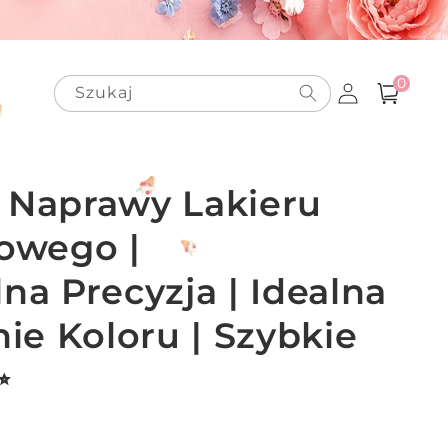
0
Zaloguj
pozycje(-
0
Szukaj
Koszyk
i)
się
 Naprawy Lakieru
owego |
na Precyzja | Idealna
e Koloru | Szybkie
✨