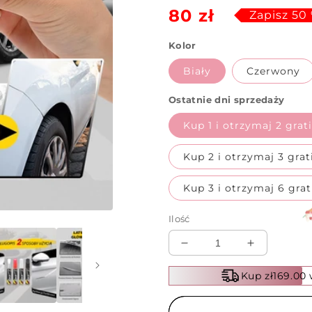
80 zł
regularna
sprzedaży
Zapisz 50
Kolor
Biały
Czerwony
Ostatnie dni sprzedaży
Kup 1 i otrzymaj 2 gra
Kup 2 i otrzymaj 3 gra
Kup 3 i otrzymaj 6 gra
Ilość
Zmniejsz
Zwiększ
ilość
ilość
Kup zł169.00
dla
dla
✨
✨
Pióro
Pióro