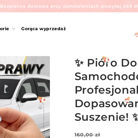
Bezpłatna dostawa przy zamówieniach powyżej 249 zł
Witamy w salayri
orie
Gorąca wyprzedaż
2 szt.-8% | 3 szt.-12% | 4 szt.-15% rabatu
✨ Pióro Do
Samochod
Profesjonal
Dopasowani
Suszenie! 
Cena
Cena
160,00 zł