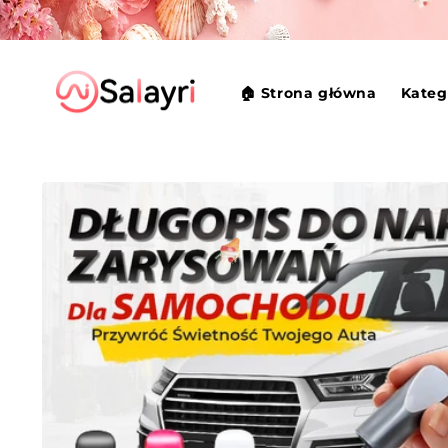
Przejdź
do
treści
🏠 Strona główna
Kateg
Pomiń,
aby
przejść do
informacji
o
produkcie