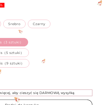
 %
Srebro
Czarny
tis（3 sztuki）
tis（5 sztuki）
tis（9 sztuki）
 więcej, aby cieszyć się DARMOWĄ wysyłką