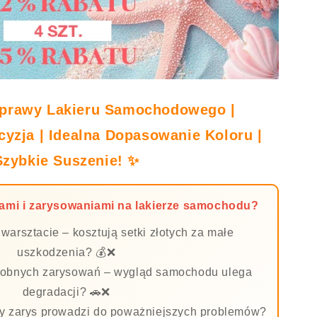
aprawy Lakieru Samochodowego |
cyzja | Idealna Dopasowanie Koloru |
Szybkie Suszenie! ✨
znami i zarysowaniami na lakierze samochodu?
warsztacie – kosztują setki złotych za małe
uszkodzenia? 💰❌
 drobnych zarysowań – wygląd samochodu ulega
degradacji? 🚗❌
ały zarys prowadzi do poważniejszych problemów?