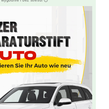
 wygodnie i bez stresu! ⏱️