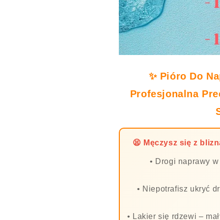
✨ Pióro Do N
Profesjonalna Pre
😫 Męczysz się z bli
• Drogi naprawy w 
• Niepotrafisz ukryć
• Lakier się rdzewi – m