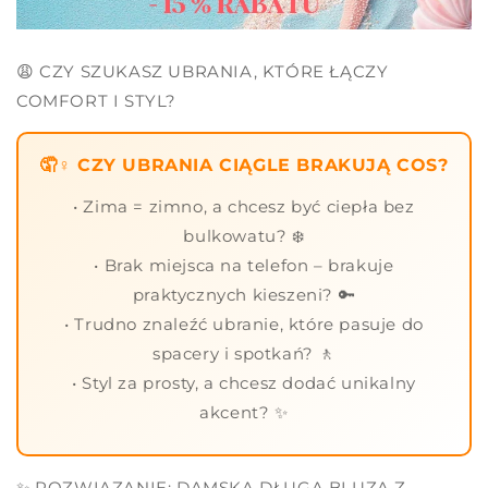
😩 CZY SZUKASZ UBRANIA, KTÓRE ŁĄCZY
COMFORT I STYL?
🤦♀️ CZY UBRANIA CIĄGLE BRAKUJĄ COS?
• Zima = zimno, a chcesz być ciepła bez
bulkowatu? ❄️
• Brak miejsca na telefon – brakuje
praktycznych kieszeni? 🔑
• Trudno znaleźć ubranie, które pasuje do
spacery i spotkań? 🚶
• Styl za prosty, a chcesz dodać unikalny
akcent? ✨
✨ ROZWIĄZANIE: DAMSKA DŁUGA BLUZA Z