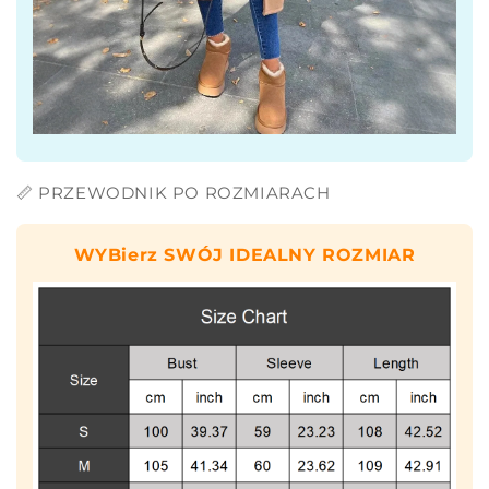
📏 PRZEWODNIK PO ROZMIARACH
WYBierz SWÓJ IDEALNY ROZMIAR