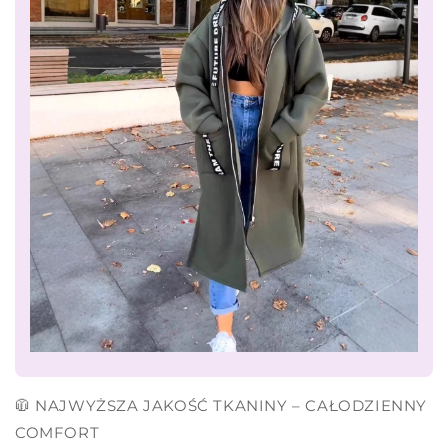
🧥 NAJWYŻSZA JAKOŚĆ TKANINY – CAŁODZIENNY
COMFORT