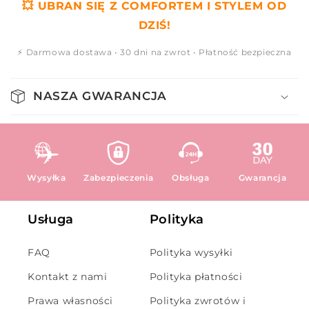
💥 UBRAN SIĘ Z COMFORTEM I STYLEM OD
DZIŚ!
⚡ Darmowa dostawa • 30 dni na zwrot • Płatność bezpieczna
NASZA GWARANCJA
Wysyłka
Zabezpieczenia
Obsługa
Gwarancja
Usługa
Polityka
FAQ
Polityka wysyłki
Kontakt z nami
Polityka płatności
Prawa własności
Polityka zwrotów i