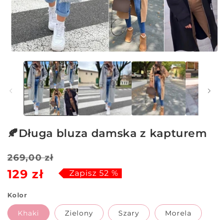
Otwórz
multimedia
1
w
oknie
modalnym
🍂Długa bluza damska z kapturem
Cena
Cena
269,00 zł
129 zł
regularna
sprzedaży
Zapisz 52 %
Kolor
Khaki
Zielony
Szary
Morela