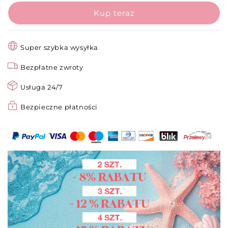
damska
damska
z
z
kapturem
kapturem
Super szybka wysyłka
Bezpłatne zwroty
Usługa 24/7
Bezpieczne płatności