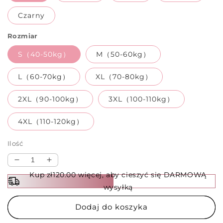
Czarny
Rozmiar
S（40-50kg）
M（50-60kg）
L（60-70kg）
XL（70-80kg）
2XL（90-100kg）
3XL（100-110kg）
4XL（110-120kg）
Ilość
Zmniejsz
Zwiększ
ilość
ilość
Kup zł120.00 więcej, aby cieszyć się DARMOWĄ
dla
dla
wysyłką
🍂
🍂
Długa
Długa
Dodaj do koszyka
bluza
bluza