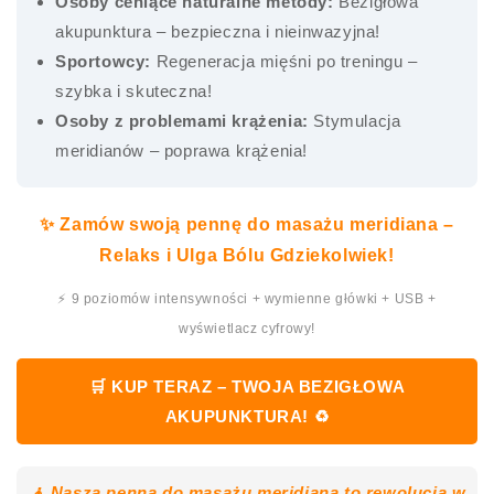
Osoby ceniące naturalne metody:
Bezigłowa
akupunktura – bezpieczna i nieinwazyjna!
Sportowcy:
Regeneracja mięśni po treningu –
szybka i skuteczna!
Osoby z problemami krążenia:
Stymulacja
meridianów – poprawa krążenia!
✨ Zamów swoją pennę do masażu meridiana –
Relaks i Ulga Bólu Gdziekolwiek!
⚡ 9 poziomów intensywności + wymienne główki + USB +
wyświetlacz cyfrowy!
🛒 KUP TERAZ – TWOJA BEZIGŁOWA
AKUPUNKTURA! ♻️
🧘 Nasza penna do masażu meridiana to rewolucja w