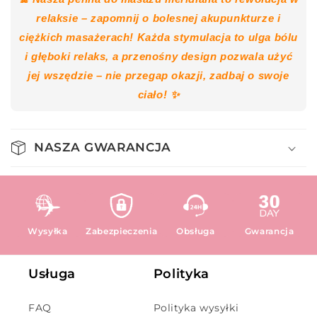
relaksie – zapomnij o bolesnej akupunkturze i
ciężkich masażerach! Każda stymulacja to ulga bólu
i głęboki relaks, a przenośny design pozwala użyć
jej wszędzie – nie przegap okazji, zadbaj o swoje
ciało! ✨
NASZA GWARANCJA
Wysyłka
Zabezpieczenia
Obsługa
Gwarancja
Usługa
Polityka
FAQ
Polityka wysyłki