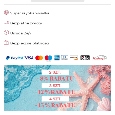
BEZIGŁOWA
BEZIGŁOWA
AKUPUNKTURA
AKUPUNKTURA
Super szybka wysyłka
DLA
DLA
CAŁEGO
CAŁEGO
Bezpłatne zwroty
CIAŁA!
CIAŁA!
✨
✨
Usługa 24/7
Bezpieczne płatności