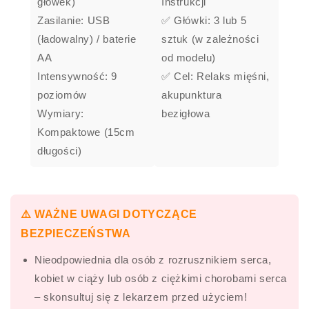
główek)
Instrukcji
Zasilanie: USB
✅ Główki: 3 lub 5
(ładowalny) / baterie
sztuk (w zależności
AA
od modelu)
Intensywność: 9
✅ Cel: Relaks mięśni,
poziomów
akupunktura
Wymiary:
bezigłowa
Kompaktowe (15cm
długości)
⚠️ WAŻNE UWAGI DOTYCZĄCE
BEZPIECZEŃSTWA
Nieodpowiednia dla osób z rozrusznikiem serca,
kobiet w ciąży lub osób z ciężkimi chorobami serca
– skonsultuj się z lekarzem przed użyciem!