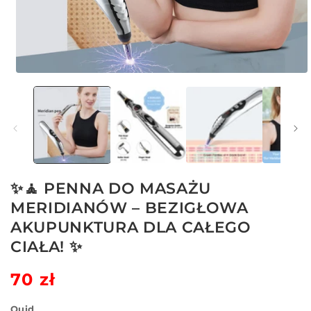
Otwórz
multimedia
1
w
oknie
modalnym
✨🧘 PENNA DO MASAŻU
MERIDIANÓW – BEZIGŁOWA
AKUPUNKTURA DLA CAŁEGO
CIAŁA! ✨
Cena
70 zł
Cena
regularna
sprzedaży
Quid