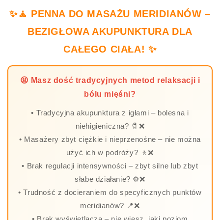
✨🧘 PENNA DO MASAŻU MERIDIANÓW –
BEZIGŁOWA AKUPUNKTURA DLA
CAŁEGO CIAŁA! ✨
😫 Masz dość tradycyjnych metod relaksacji i
bólu mięśni?
• Tradycyjna akupunktura z igłami – bolesna i
niehigieniczna? 🧷❌
• Masażery zbyt ciężkie i nieprzenośne – nie można
użyć ich w podróży? 🚶❌
• Brak regulacji intensywności – zbyt silne lub zbyt
słabe działanie? ⚙️❌
• Trudność z docieraniem do specyficznych punktów
meridianów? 📍❌
• Brak wyświetlacza – nie wiesz, jaki poziom