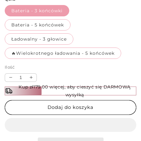
Bateria - 3 końcówki
Bateria - 5 końcówek
Ładowalny - 3 głowice
🔥Wielokrotnego ładowania - 5 końcówek
Ilość
Zmniejsz
Zwiększ
ilość
ilość
Kup zł179.00 więcej, aby cieszyć się DARMOWĄ
dla
dla
wysyłką
✨
✨
🧘
🧘
Dodaj do koszyka
PENNA
PENNA
DO
DO
MASAŻU
MASAŻU
MERIDIANÓW
MERIDIANÓW
–
–