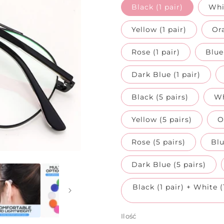
Black (1 pair)
Whit
Yellow (1 pair)
Ora
Rose (1 pair)
Blue 
Dark Blue (1 pair)
Black (5 pairs)
Wh
Yellow (5 pairs)
O
Rose (5 pairs)
Blu
Dark Blue (5 pairs)
Black (1 pair) + White (
Ilość