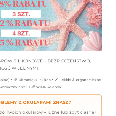
ARÓW SILIKONOWE – BEZPIECZEŃSTWO,
NOŚĆ W JEDNYM!
lne) • 🧊 Ultramiękki silikon • 🪶 Lekkie & ergonomiczne
ewidoczny profil • 🌈 Wiele kolorów
ROBLEMY Z OKULARAMI ZNASZ?
do Twoich okularów – luźne lub zbyt ciasne?