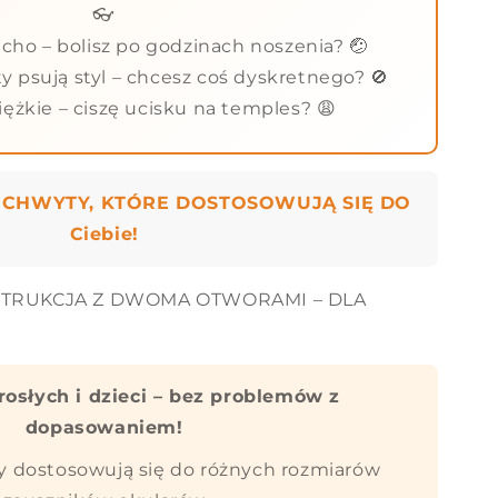
👓
 ucho – bolisz po godzinach noszenia? 🤕
 psują styl – chcesz coś dyskretnego? 🚫
ciężkie – ciszę ucisku na temples? 😩
UCHWYTY, KTÓRE DOSTOSOWUJĄ SIĘ DO
Ciebie!
STRUKCJA Z DWOMA OTWORAMI – DLA
rosłych i dzieci – bez problemów z
dopasowaniem!
 dostosowują się do różnych rozmiarów