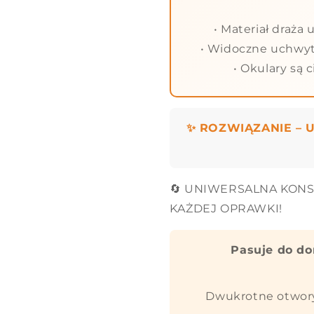
• Materiał draża
• Widoczne uchwyty
• Okulary są 
✨ ROZWIĄZANIE – 
🔄 UNIWERSALNA KON
KAŻDEJ OPRAWKI!
Pasuje do do
Dwukrotne otwory