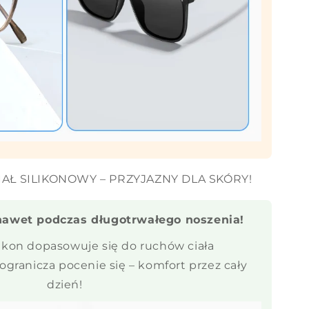
IAŁ SILIKONOWY – PRZYJAZNY DLA SKÓRY!
nawet podczas długotrwałego noszenia!
likon dopasowuje się do ruchów ciała
granicza pocenie się – komfort przez cały
dzień!