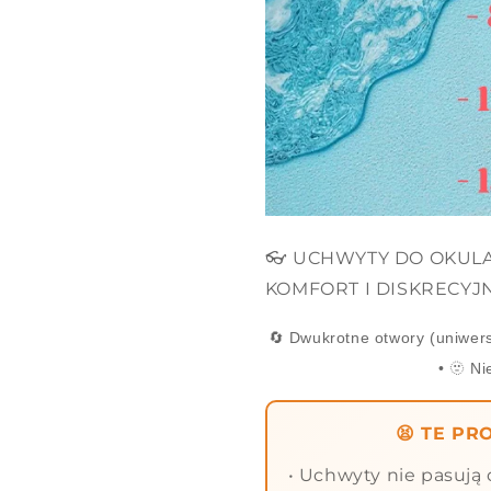
👓 UCHWYTY DO OKUL
KOMFORT I DISKRECYJ
🔄 Dwukrotne otwory (uniwersa
• 🫥 Ni
😫 TE P
• Uchwyty nie pasują 