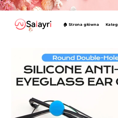
Przejdź
do
treści
🏠 Strona główna
Kateg
Pomiń,
aby
przejść do
informacji
o
produkcie