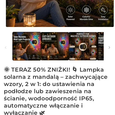
Otwórz
multimedia
1
w
oknie
modalnym
🌞 TERAZ 50% ZNIŻKI! 🌀 Lampka
solarna z mandalą – zachwycające
wzory, 2 w 1: do ustawienia na
podłodze lub zawieszenia na
ścianie, wodoodporność IP65,
automatyczne włączanie i
wyłączanie 🌿