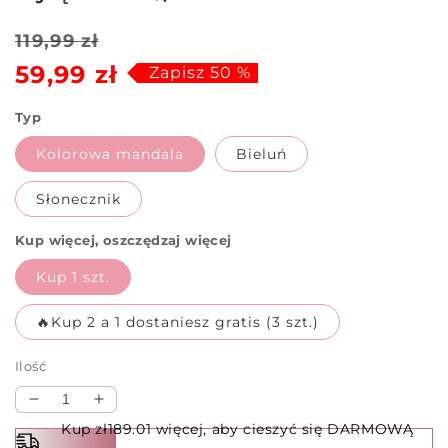
Cena
Cena
119,99 zł
59,99 zł
regularna
sprzedaży
Zapisz 50 %
Typ
Kolorowa mandala
Bieluń
Słonecznik
Kup więcej, oszczędzaj więcej
Kup 1 szt.
🔥Kup 2 a 1 dostaniesz gratis (3 szt.)
Ilość
Zmniejsz
Zwiększ
ilość
ilość
Kup zł189.01 więcej, aby cieszyć się DARMOWĄ