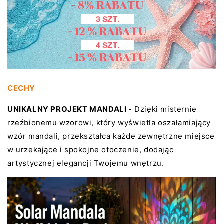
na
na
ścianie,
ścianie,
wodoodporność
wodoodporność
IP65,
IP65,
automatyczne
automatyczne
włączanie
włączanie
i
i
wyłączanie
wyłączanie
CECHY
🌿
🌿
UNIKALNY PROJEKT MANDALI -
Dzięki misternie
rzeźbionemu wzorowi, który wyświetla oszałamiający
wzór mandali, przekształca każde zewnętrzne miejsce
w urzekające i spokojne otoczenie, dodając
artystycznej elegancji Twojemu wnętrzu.