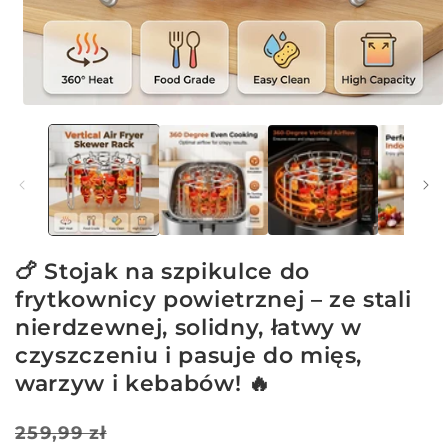
Otwórz
multimedia
1
w
oknie
modalnym
🍗 Stojak na szpikulce do
frytkownicy powietrznej – ze stali
nierdzewnej, solidny, łatwy w
czyszczeniu i pasuje do mięs,
warzyw i kebabów! 🔥
Cena
Cena
259,99 zł