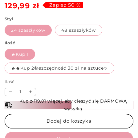
129,99 zł
regularna
sprzedaży
Zapisz 50 %
Styl
24 szaszłyków
48 szaszłyków
Ilość
🔥Kup 1
🔥🔥Kup 2👍szczędność 30 zł na sztuce✨
Ilość
Zmniejsz
Zwiększ
ilość
ilość
Kup zł119.01 więcej, aby cieszyć się DARMOWĄ
dla
dla
wysyłką
🍗
🍗
Stojak
Stojak
Dodaj do koszyka
na
na
szpikulce
szpikulce