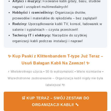
Artyści i muzycy:
Fixowanie kabli gitary, basu, studiów
nagrań i urządzeń multimedialnych!
Hobbyści i rzemieślnicy:
Organizacja drutów,
przewodów i materiałów do rękodzieła – bez zaplątań!
Rodziny:
Uporządkowanie kabli TV, konsol, ładowarek w
salonie i sypialniach – czysta przestrzeń!
Technicy IT i elektrycy:
Narzędzie do szybkiej
organizacji kabli podczas instalacji i napraw!
✨ Kup Paski z Klittenbandem T-type Już Teraz –
Usuń Bałagan Kabli Na Zawsze! ✨
⚡ Wielokrotnego użycia • 50 lb wytrzymałość • Wiele rozmiarów •
Wszechstronne zastosowanie – Organizacja kabli nigdy nie była
łatwiejsza! 🔌
🛒 KUP TERAZ – SWÓJ ZESTAW DO
ORGANIZACJI KABLI! 🔧