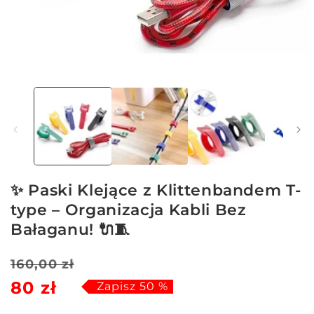
Otwórz
multimedia
1
w
oknie
modalnym
✨ Paski Klejące z Klittenbandem T-
type – Organizacja Kabli Bez
Bałaganu! 🔌🧵
Cena
Cena
160,00 zł
80 zł
regularna
sprzedaży
Zapisz 50 %