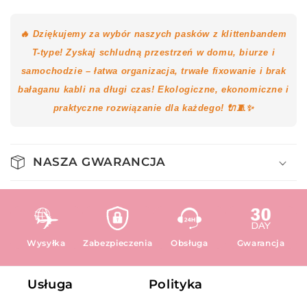
🔥 Dziękujemy za wybór naszych pasków z klittenbandem
T-type! Zyskaj schludną przestrzeń w domu, biurze i
samochodzie – łatwa organizacja, trwałe fixowanie i brak
bałaganu kabli na długi czas! Ekologiczne, ekonomiczne i
praktyczne rozwiązanie dla każdego! 🔌🧵✨
NASZA GWARANCJA
Wysyłka
Zabezpieczenia
Obsługa
Gwarancja
Usługa
Polityka