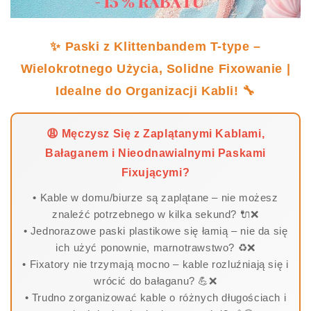
✨ Paski z Klittenbandem T-type –
Wielokrotnego Użycia, Solidne Fixowanie |
Idealne do Organizacji Kabli! 🔧
😩 Męczysz Się z Zaplątanymi Kablami,
Bałaganem i Nieodnawialnymi Paskami
Fixującymi?
• Kable w domu/biurze są zaplątane – nie możesz
znaleźć potrzebnego w kilka sekund? 🔌❌
• Jednorazowe paski plastikowe się łamią – nie da się
ich użyć ponownie, marnotrawstwo? ♻️❌
• Fixatory nie trzymają mocno – kable rozluźniają się i
wrócić do bałaganu? 💪❌
• Trudno zorganizować kable o różnych długościach i