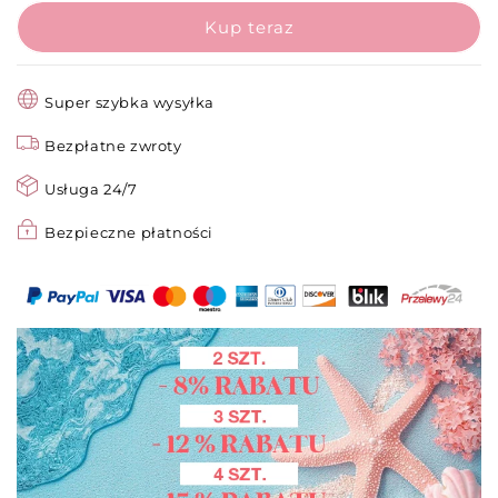
z
z
Klittenbandem
Klittenbandem
T-
T-
type
type
–
–
Super szybka wysyłka
Organizacja
Organizacja
Kabli
Bezpłatne zwroty
Kabli
Bez
Bez
Usługa 24/7
Bałaganu!
Bałaganu!
🔌
🔌
Bezpieczne płatności
🧵
🧵