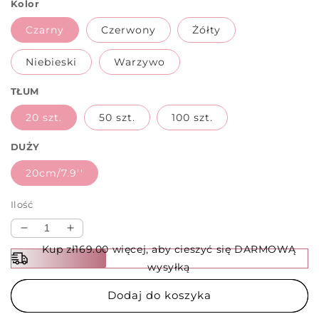
Kolor
Czarny
Czerwony
Żółty
Niebieski
Warzywo
TŁUM
20 szt.
50 szt.
100 szt.
DUŻY
20cm/7.9''
Ilość
Zmniejsz
Zwiększ
ilość
ilość
Kup zł169.00 więcej, aby cieszyć się DARMOWĄ
dla
dla
wysyłką
✨
✨
Paski
Paski
Dodaj do koszyka
Klejące
Klejące