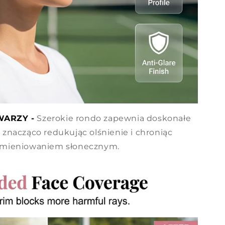
WARZY -
Szerokie rondo zapewnia doskonałe
i, znacząco redukując olśnienie i chroniąc
omieniowaniem słonecznym.