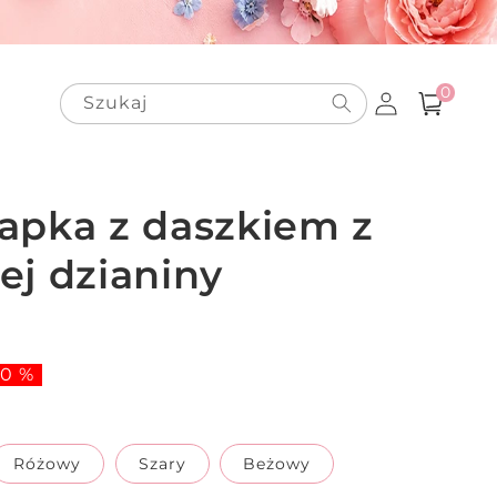
0
Zaloguj
pozycje(-
0
Szukaj
Koszyk
i)
się
apka z daszkiem z
j dzianiny
50 %
Różowy
Szary
Beżowy