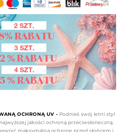
WANĄ OCHRONĄ UV -
Podnieś swój letni styl
najwyższej jakości ochroną przeciwsłoneczną.
apewnić maksymalną ochronę przed słońcem i