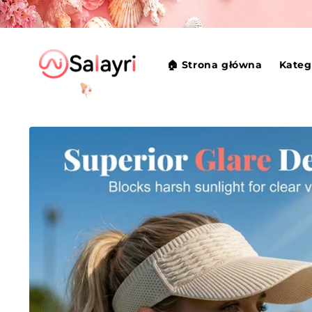
Przejdź
do
treści
🏠 Strona główna
Kateg
Pomiń,
aby
przejść do
informacji
o
produkcie